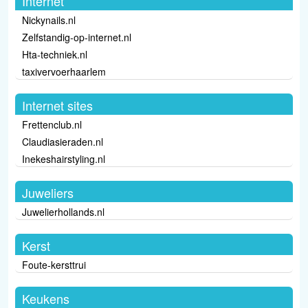
Internet
Nickynails.nl
Zelfstandig-op-internet.nl
Hta-techniek.nl
taxivervoerhaarlem
Internet sites
Frettenclub.nl
Claudiasieraden.nl
Inekeshairstyling.nl
Juweliers
Juwelierhollands.nl
Kerst
Foute-kersttrui
Keukens